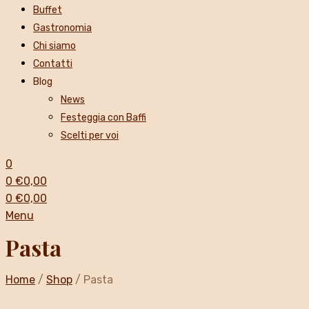
Buffet
Gastronomia
Chi siamo
Contatti
Blog
News
Festeggia con Baffi
Scelti per voi
0
0
€
0,00
0
€
0,00
Menu
Pasta
Home
/
Shop
/
Pasta