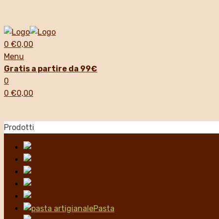
0
€
0,00
Menu
Gratis a partire da 99€
0
0
€
0,00
Prodotti
Colombe Pasquali
Piatti pronti
Pasticceria
Marmellate
Miele
Pasta