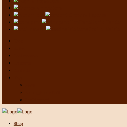
Sughi
Enoteca
Dispensa
Panettoni e Pandori
Cesti di Natale
Shop
Buffet
Gastronomia
Chi siamo
Contatti
Blog
News
Festeggia con Baffi
Scelti per voi
Shop