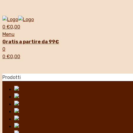
0
€
0,00
Menu
Gratis a partire da 99€
0
0
€
0,00
Prodotti
Colombe Pasquali
Piatti pronti
Pasticceria
Marmellate
Miele
Pasta