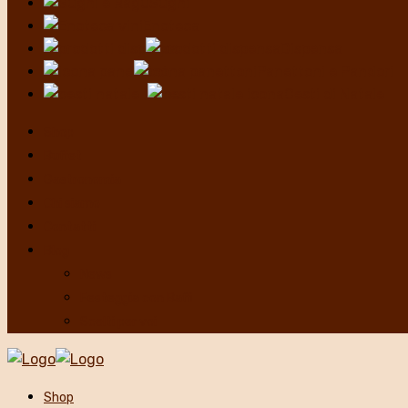
Sughi
Enoteca
Dispensa
Panettoni e Pandori
Cesti di Natale
Shop
Buffet
Gastronomia
Chi siamo
Contatti
Blog
News
Festeggia con Baffi
Scelti per voi
Shop