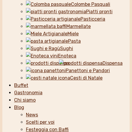
Colombe Pasquali
Piatti pronti
Pasticceria
Marmellate
Miele
Pasta
Sughi
Enoteca
Dispensa
Panettoni e Pandori
Cesti di Natale
Buffet
Gastronomia
Chi siamo
Blog
News
Scelti per voi
Festeggia con Baffi