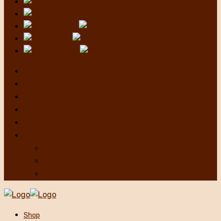
Sughi
Enoteca
Dispensa
Panettoni e Pandori
Cesti di Natale
Shop
Buffet
Gastronomia
Chi siamo
Contatti
Blog
News
Festeggia con Baffi
Scelti per voi
Shop