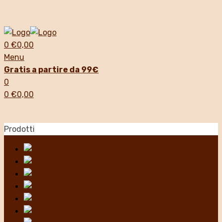
0
€
0,00
Menu
Gratis a partire da 99€
0
0
€
0,00
Prodotti
Colombe Pasquali
Piatti pronti
Pasticceria
Marmellate
Miele
Pasta